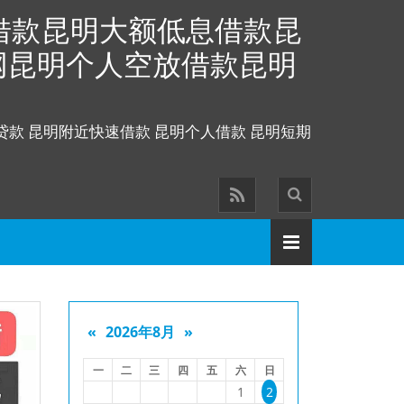
放借款 昆明大额低息借款 昆
款网昆明个人空放借款昆明
放贷款 昆明附近快速借款 昆明个人借款 昆明短期
«
2026年8月
»
一
二
三
四
五
六
日
1
2