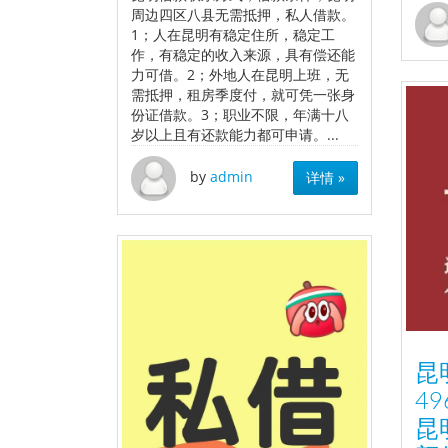
周边四区八县无需抵押，私人借款。
1；人在昆明有稳定住所，稳定工
作，有稳定的收入来源，具有偿还能
力可借。2；外地人在昆明上班，无
需抵押，租房季度付，就可凭一张身
份证借款。3；职业不限，年满十八
岁以上且有还款能力都可申请。...
by
admin
详情 »
昆明
4
昆