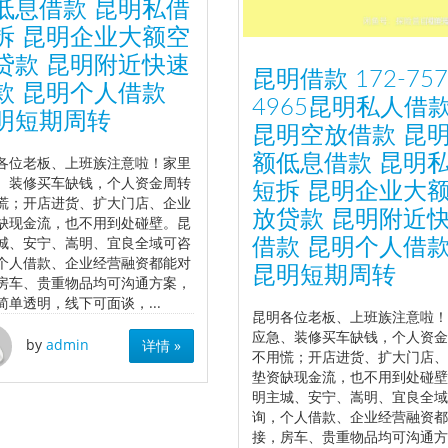
低息借款 昆明私借
拆 昆明企业大额空
贷款 昆明附近快速
昆明借款 172-757
款 昆明个人借款
4965昆明私人借
明短期周转
昆明空放借款 昆
额低息借款 昆明
各位老板、上班族注意啦！家里
、装修买车缺钱，个人资金周转
短拆 昆明企业大
慌；开店进货、扩大门店、企业
放贷款 昆明附近
缺现金流，也不用到处碰壁。昆
城、安宁、嵩明、宜良全域可咨
借款 昆明个人借
个人借款、企业经营融资都能对
昆明短期周转
房车、贵重物品均可沟通方案，
简单透明，线下可面谈，...
昆明各位老板、上班族注意啦！
应急、装修买车缺钱，个人资金
by
admin
详情 »
不用慌；开店进货、扩大门店、
垫资缺现金流，也不用到处碰壁
明主城、安宁、嵩明、宜良全域
询，个人借款、企业经营融资都
接，房车、贵重物品均可沟通方