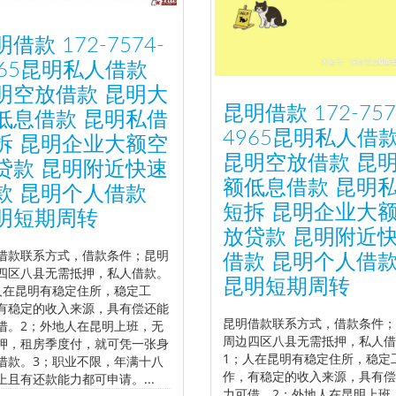
借款 172-7574-
965昆明私人借款
明空放借款 昆明大
昆明借款 172-757
低息借款 昆明私借
4965昆明私人借
拆 昆明企业大额空
昆明空放借款 昆
贷款 昆明附近快速
额低息借款 昆明
款 昆明个人借款
短拆 昆明企业大
明短期周转
放贷款 昆明附近
借款联系方式，借款条件；昆明
借款 昆明个人借
四区八县无需抵押，私人借款。
昆明短期周转
人在昆明有稳定住所，稳定工
有稳定的收入来源，具有偿还能
昆明借款联系方式，借款条件；
借。2；外地人在昆明上班，无
周边四区八县无需抵押，私人借
押，租房季度付，就可凭一张身
1；人在昆明有稳定住所，稳定
借款。3；职业不限，年满十八
作，有稳定的收入来源，具有偿
上且有还款能力都可申请。...
力可借。2；外地人在昆明上班