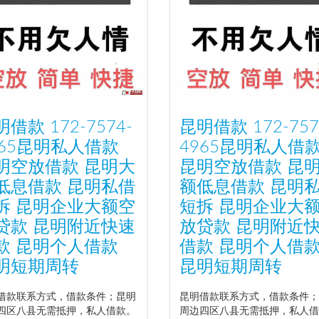
借款 172-7574-
昆明借款 172-757
965昆明私人借款
4965昆明私人借
明空放借款 昆明大
昆明空放借款 昆
低息借款 昆明私借
额低息借款 昆明
拆 昆明企业大额空
短拆 昆明企业大
贷款 昆明附近快速
放贷款 昆明附近
款 昆明个人借款
借款 昆明个人借
明短期周转
昆明短期周转
借款联系方式，借款条件；昆明
昆明借款联系方式，借款条件；
四区八县无需抵押，私人借款。
周边四区八县无需抵押，私人借