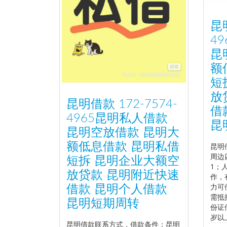
昆明
4
昆
额
短
放
昆明借款 172-7574-
借
4965昆明私人借款
昆
昆明空放借款 昆明大
额低息借款 昆明私借
昆明
周边
短拆 昆明企业大额空
1；
放贷款 昆明附近快速
作，
力可
借款 昆明个人借款
需抵
昆明短期周转
份证
岁以
昆明借款联系方式，借款条件；昆明