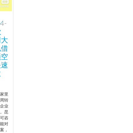
4-
款
明大
私借
额空
快速
款
家里
周转
企业
。昆
可咨
能对
案，