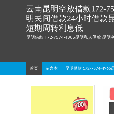
云南昆明空放借款172-7
明民间借款 24小时借款
短期周转利息低
昆明借款 172-7574-4965昆明私人借
首页
留言本
昆明借款 172-7574-